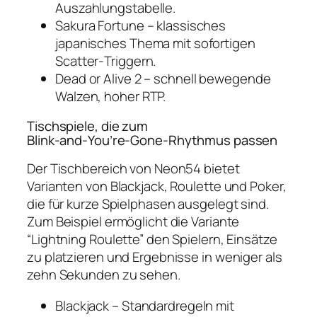
Auszahlungstabelle.
Sakura Fortune – klassisches
japanisches Thema mit sofortigen
Scatter‑Triggern.
Dead or Alive 2 – schnell bewegende
Walzen, hoher RTP.
Tischspiele, die zum
Blink‑and‑You’re‑Gone‑Rhythmus passen
Der Tischbereich von Neon54 bietet
Varianten von Blackjack, Roulette und Poker,
die für kurze Spielphasen ausgelegt sind.
Zum Beispiel ermöglicht die Variante
“Lightning Roulette” den Spielern, Einsätze
zu platzieren und Ergebnisse in weniger als
zehn Sekunden zu sehen.
Blackjack – Standardregeln mit