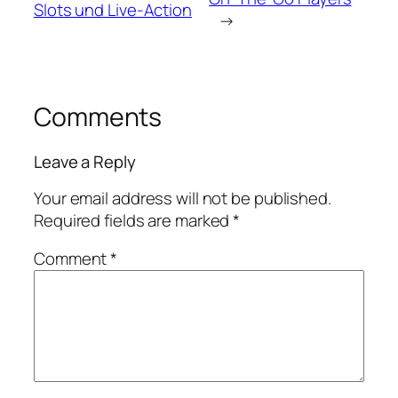
Slots und Live‑Action
→
Comments
Leave a Reply
Your email address will not be published.
Required fields are marked
*
Comment
*