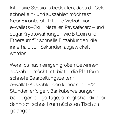
Intensive Sessions bedeuten, dass du Geld
schnell ein- und auszahlen möchtest.
Neon54 unterstützt eine Vielzahl von
e‑wallets—Skrill, Neteller, Paysafecard—und
sogar Kryptowährungen wie Bitcoin und
Ethereum für schnelle Einzahlungen, die
innerhalb von Sekunden abgewickelt
werden.
Wenn du nach einigen großen Gewinnen
auszahlen möchtest, bietet die Plattform
schnelle Bearbeitungszeiten:
e‑wallet‑Auszahlungen können in 0–72
Stunden erfolgen, Banküberweisungen
benötigen einige Tage, ermöglichen dir aber
dennoch, schnell zum nächsten Tisch zu
gelangen.