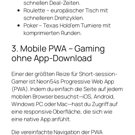
schnellen Deal‑Zeiten.
Roulette – europäischer Tisch mit
schnelleren Drehzyklen.
Poker – Texas Hold’em Turniere mit
komprimierten Runden.
3. Mobile PWA – Gaming
ohne App-Download
Einer der größten Reize für Short‑session-
Gamer ist Neon54s Progressive Web App
(PWA). Indem du einfach die Seite auf jedem
mobilen Browser besuchst—iOS, Android,
Windows PC oder Mac—hast du Zugriff auf
eine responsive Oberfläche, die sich wie
eine native App anfühlt.
Die vereinfachte Navigation der PWA