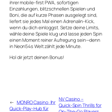
ihrer mobile‑first PWA, sofortigen
Einzahlungen, blitzschnellen Spielen und
Boni, die auf kurze Phasen ausgelegt sind,
liefert sie jedes Mal einen Adrenalin‑Kick,
wenn du dich einloggst. Setze deine Limits,
wähle deine Spiele klug und lasse jeden Spin
einen Moment reiner Aufregung sein—denn
in Neon54s Welt zählt jede Minute.
Hol dir jetzt deinen Bonus!
NV Casino –
←
MONRO Casino: Ihr
Quick‑Spin Thrills for
Quick‑Play‑Hub für
On‑The‑Go Players