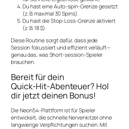
Du hast eine Auto‑spin‑Grenze gesetzt
(z. B. maximal 30 Spins).
Du hast die Stop‑Loss‑Grenze aktiviert
(z. B. 18 $).
Diese Routine sorgt dafür, dass jede
Session fokussiert und effizient verläuft—
genau das, was Short‑session‑Spieler
brauchen.
Bereit für dein
Quick‑Hit‑Abenteuer? Hol
dir jetzt deinen Bonus!
Die Neon54‑Plattform ist für Spieler
entwickelt, die schnelle Nervenkitzel ohne
langwierige Verpflichtungen suchen. Mit