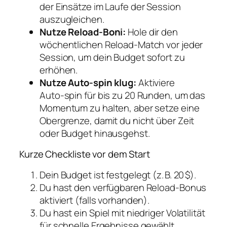
der Einsätze im Laufe der Session
auszugleichen.
Nutze Reload‑Boni:
Hole dir den
wöchentlichen Reload‑Match vor jeder
Session, um dein Budget sofort zu
erhöhen.
Nutze Auto‑spin klug:
Aktiviere
Auto‑spin für bis zu 20 Runden, um das
Momentum zu halten, aber setze eine
Obergrenze, damit du nicht über Zeit
oder Budget hinausgehst.
Kurze Checkliste vor dem Start
Dein Budget ist festgelegt (z. B. 20 $).
Du hast den verfügbaren Reload‑Bonus
aktiviert (falls vorhanden).
Du hast ein Spiel mit niedriger Volatilität
für schnelle Ergebnisse gewählt.