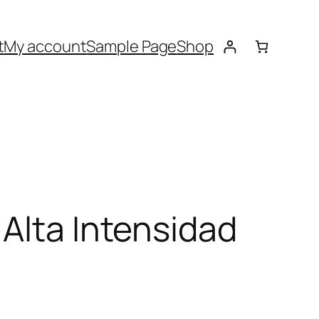
t
My account
Sample Page
Shop
 Alta Intensidad