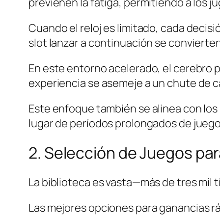
previenen la fatiga, permitiendo a los 
Cuando el reloj es limitado, cada decis
slot lanzar a continuación se conviert
En este entorno acelerado, el cerebro pa
experiencia se asemeje a un chute de 
Este enfoque también se alinea con los
lugar de períodos prolongados de juego
2. Selección de Juegos pa
La biblioteca es vasta—más de tres mil
Las mejores opciones para ganancias rá