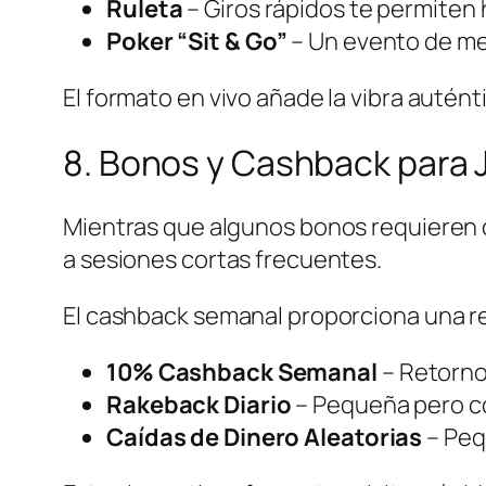
Ruleta
– Giros rápidos te permiten 
Poker “Sit & Go”
– Un evento de mes
El formato en vivo añade la vibra auténti
8. Bonos y Cashback para
Mientras que algunos bonos requieren 
a sesiones cortas frecuentes.
El cashback semanal proporciona una red
10% Cashback Semanal
– Retorno
Rakeback Diario
– Pequeña pero c
Caídas de Dinero Aleatorias
– Peq