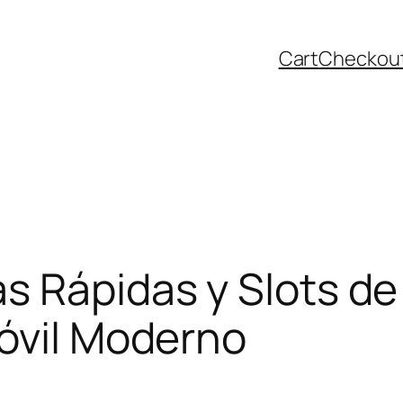
Cart
Checkou
s Rápidas y Slots de
óvil Moderno