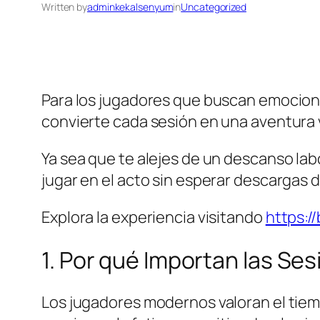
Written by
adminkekalsenyum
in
Uncategorized
Para los jugadores que buscan emocione
convierte cada sesión en una aventura 
Ya sea que te alejes de un descanso l
jugar en el acto sin esperar descargas 
Explora la experiencia visitando
https:/
1. Por qué Importan las Ses
Los jugadores modernos valoran el tiem