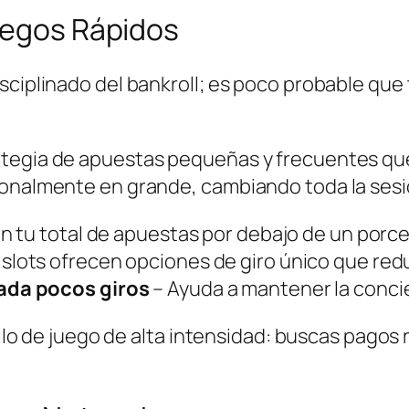
Juegos Rápidos
sciplinado del bankroll; es poco probable que
ategia de apuestas pequeñas y frecuentes que
ionalmente en grande, cambiando toda la sesi
 tu total de apuestas por debajo de un porcen
lots ofrecen opciones de giro único que redu
ada pocos giros
– Ayuda a mantener la concie
stilo de juego de alta intensidad: buscas pago