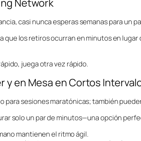
ning Network
nancia, casi nunca esperas semanas para un p
 que los retiros ocurran en minutos en lugar d
rápido, juega otra vez rápido.
er y en Mesa en Cortos Interval
olo para sesiones maratónicas; también pueden
durar solo un par de minutos—una opción perf
mano mantienen el ritmo ágil.