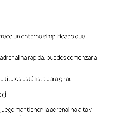
frece un entorno simplificado que
 adrenalina rápida, puedes comenzar a
títulos está lista para girar.
ad
juego mantienen la adrenalina alta y