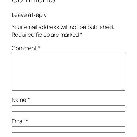
Leave a Reply
Your email address will not be published.
Required fields are marked
*
Comment
*
Name
*
Email
*