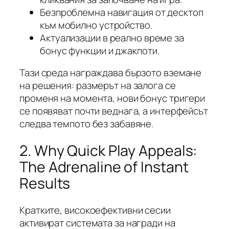
Безпроблемна навигация от десктоп
към мобилно устройство.
Актуализации в реално време за
бонус функции и джакпоти.
Тази среда награждава бързото вземане
на решения: размерът на залога се
променя на момента, нови бонус тригери
се появяват почти веднага, а интерфейсът
следва темпото без забавяне.
2. Why Quick Play Appeals:
The Adrenaline of Instant
Results
Кратките, високоефективни сесии
активират системата за награди на