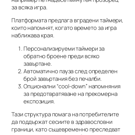
за всяка игра.
Платформата предлага вградени таймери,
които напомнят, когато времето за игра
наближава края.
Персонализируеми таймери за
обратно броене преди всяко
завъртане.
Автоматично пауза след определен
брой завъртания без печалби.
Опционални “cool‑down” напомняния
за предотвратяване на прекомерна
експозиция.
Тази структура помага на потребителите
да поддържат сесиите в здравословни
граници, като същевременно преследват