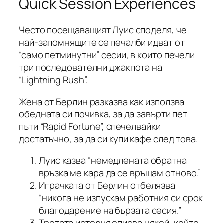
Quick Session Experiences
Често посещаващият Луис споделя, че
най-запомнящите се печалби идват от
“само петминутни” сесии, в които печели
три последователни джакпота на
“Lightning Rush”.
Жена от Берлин разказва как използва
обедната си почивка, за да завърти пет
пъти “Rapid Fortune”, спечелвайки
достатъчно, за да си купи кафе след това.
Луис казва “немедлената обратна
връзка ме кара да се връщам отново.”
Играчката от Берлин отбелязва
“никога не изпускам работния си срок
благодарение на бързата сесия.”
Третата история описва някой, който