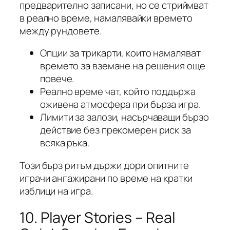
предварително записани, но се стриймват
в реално време, намалявайки времето
между рундовете.
Опции за трикарти, които намаляват
времето за вземане на решения още
повече.
Реално време чат, който поддържа
оживена атмосфера при бърза игра.
Лимити за залози, насърчаващи бързо
действие без прекомерен риск за
всяка ръка.
Този бърз ритъм държи дори опитните
играчи ангажирани по време на кратки
изблици на игра.
10. Player Stories – Real