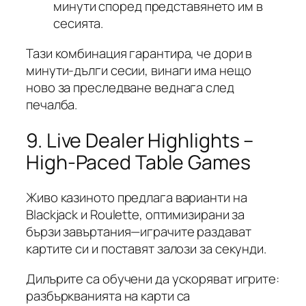
минути според представянето им в
сесията.
Тази комбинация гарантира, че дори в
минути-дълги сесии, винаги има нещо
ново за преследване веднага след
печалба.
9. Live Dealer Highlights –
High‑Paced Table Games
Живо казиното предлага варианти на
Blackjack и Roulette, оптимизирани за
бързи завъртания—играчите раздават
картите си и поставят залози за секунди.
Дилърите са обучени да ускоряват игрите:
разбъркванията на карти са