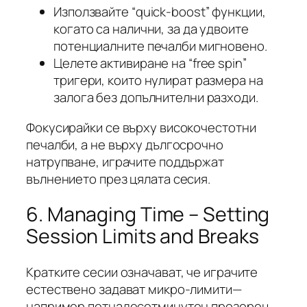
Използвайте “quick‑boost” функции,
когато са налични, за да удвоите
потенциалните печалби мигновено.
Целете активиране на “free spin”
тригери, които нулират размера на
залога без допълнителни разходи.
Фокусирайки се върху високочестотни
печалби, а не върху дългосрочно
натрупване, играчите поддържат
вълнението през цялата сесия.
6. Managing Time – Setting
Session Limits and Breaks
Кратките сесии означават, че играчите
естествено задават микро‑лимити—
например петнадесетминутен прозорец