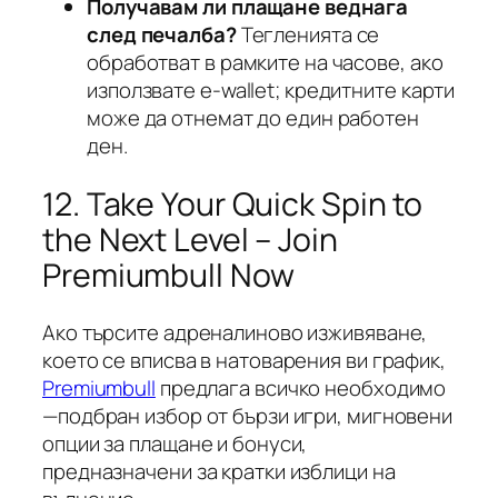
Получавам ли плащане веднага
след печалба?
Тегленията се
обработват в рамките на часове, ако
използвате e-wallet; кредитните карти
може да отнемат до един работен
ден.
12. Take Your Quick Spin to
the Next Level – Join
Premiumbull Now
Ако търсите адреналиново изживяване,
което се вписва в натоварения ви график,
Premiumbull
предлага всичко необходимо
—подбран избор от бързи игри, мигновени
опции за плащане и бонуси,
предназначени за кратки изблици на