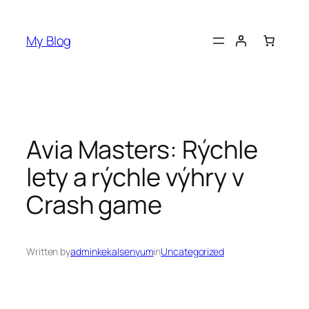
Skip
to
My Blog
content
Avia Masters: Rýchle
lety a rýchle výhry v
Crash game
Written by
adminkekalsenyum
in
Uncategorized