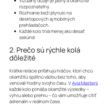
Vizuálny dizajn je jasný a okamžite
rozpoznateľný.
Rozhranie beží plynulo na
desktopových aj mobilných
prehliadačoch.
Každé kolo trvá menej ako desať
sekúnd.
2. Prečo sú rýchle kolá
dôležité
Krátke relácie priťahujú hráčov, ktorí chcú
okamžitú spätnú väzbu bez toho, aby
venovali hodiny svojho času. V
Avia Masters
každé kolo prináša okamžité výsledky –
výhru alebo prehru – čo vám umožňuje cítiť
adrenalín v reálnom čase.