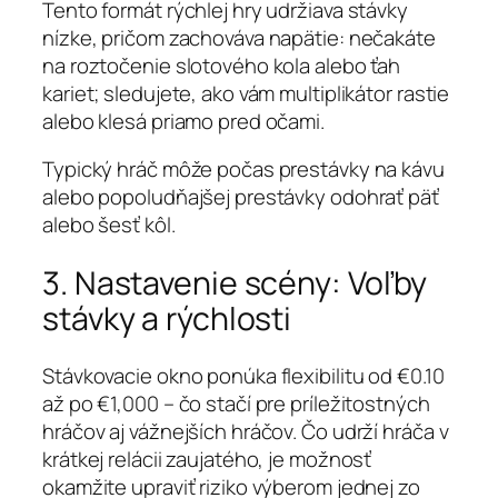
Tento formát rýchlej hry udržiava stávky
nízke, pričom zachováva napätie: nečakáte
na roztočenie slotového kola alebo ťah
kariet; sledujete, ako vám multiplikátor rastie
alebo klesá priamo pred očami.
Typický hráč môže počas prestávky na kávu
alebo popoludňajšej prestávky odohrať päť
alebo šesť kôl.
3. Nastavenie scény: Voľby
stávky a rýchlosti
Stávkovacie okno ponúka flexibilitu od €0.10
až po €1,000 – čo stačí pre príležitostných
hráčov aj vážnejších hráčov. Čo udrží hráča v
krátkej relácii zaujatého, je možnosť
okamžite upraviť riziko výberom jednej zo