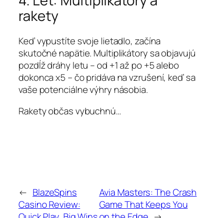
4. Let: Multiplikátory a
rakety
Keď vypustíte svoje lietadlo, začína
skutočné napätie. Multiplikátory sa objavujú
pozdĺž dráhy letu – od +1 až po +5 alebo
dokonca x5 – čo pridáva na vzrušení, keď sa
vaše potenciálne výhry násobia.
Rakety občas vybuchnú…
←
BlazeSpins
Avia Masters: The Crash
Casino Review:
Game That Keeps You
Quick Play, Big Wins
on the Edge
→