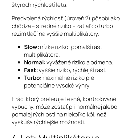
štyroch rýchlostí letu.
Predvolená rýchlosť (úroveň 2) pôsobí ako
chôdza – stredné riziko – zatiaľ čo turbo
režim tlačí na vyššie multiplikátory.
Slow:
nízke riziko, pomalší rast
multiplikátora.
Normal:
vyvážené riziko a odmena.
Fast:
vyššie riziko, rýchlejší rast.
Turbo:
maximálne riziko pre
potenciálne vysoké výhry.
Hráč, ktorý preferuje tesné, kontrolované
výbuchy, môže zostať pri normálnej alebo
pomalej rýchlosti na niekoľko kôl, než
vyskúša rýchlejšie možnosti.