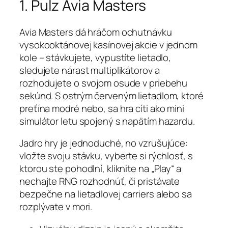
1. Pulz Avia Masters
Avia Masters dá hráčom ochutnávku
vysokooktánovej kasínovej akcie v jednom
kole – stávkujete, vypustíte lietadlo,
sledujete nárast multiplikátorov a
rozhodujete o svojom osude v priebehu
sekúnd. S ostrým červeným lietadlom, ktoré
preťína modré nebo, sa hra cíti ako mini
simulátor letu spojený s napätím hazardu.
Jadro hry je jednoduché, no vzrušujúce:
vložte svoju stávku, vyberte si rýchlosť, s
ktorou ste pohodlní, kliknite na „Play“ a
nechajte RNG rozhodnúť, či pristávate
bezpečne na lietadlovej carriers alebo sa
rozplývate v mori.