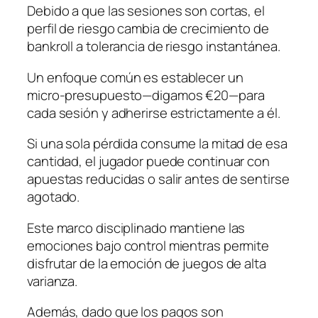
Debido a que las sesiones son cortas, el
perfil de riesgo cambia de crecimiento de
bankroll a tolerancia de riesgo instantánea.
Un enfoque común es establecer un
micro‑presupuesto—digamos €20—para
cada sesión y adherirse estrictamente a él.
Si una sola pérdida consume la mitad de esa
cantidad, el jugador puede continuar con
apuestas reducidas o salir antes de sentirse
agotado.
Este marco disciplinado mantiene las
emociones bajo control mientras permite
disfrutar de la emoción de juegos de alta
varianza.
Además, dado que los pagos son