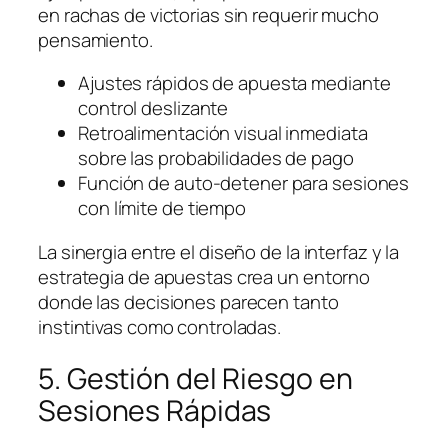
en rachas de victorias sin requerir mucho
pensamiento.
Ajustes rápidos de apuesta mediante
control deslizante
Retroalimentación visual inmediata
sobre las probabilidades de pago
Función de auto‑detener para sesiones
con límite de tiempo
La sinergia entre el diseño de la interfaz y la
estrategia de apuestas crea un entorno
donde las decisiones parecen tanto
instintivas como controladas.
5. Gestión del Riesgo en
Sesiones Rápidas