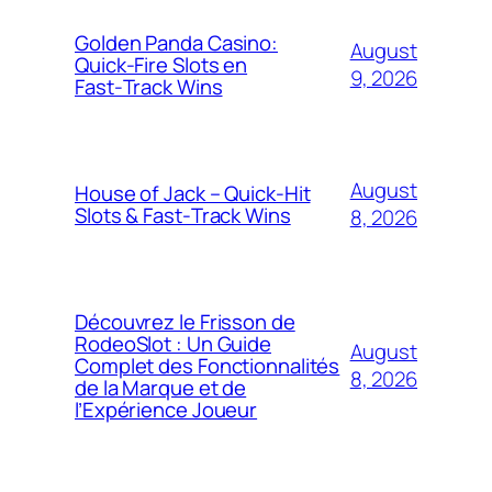
Golden Panda Casino:
August
Quick‑Fire Slots en
9, 2026
Fast‑Track Wins
August
House of Jack – Quick‑Hit
Slots & Fast‑Track Wins
8, 2026
Découvrez le Frisson de
RodeoSlot : Un Guide
August
Complet des Fonctionnalités
8, 2026
de la Marque et de
l’Expérience Joueur