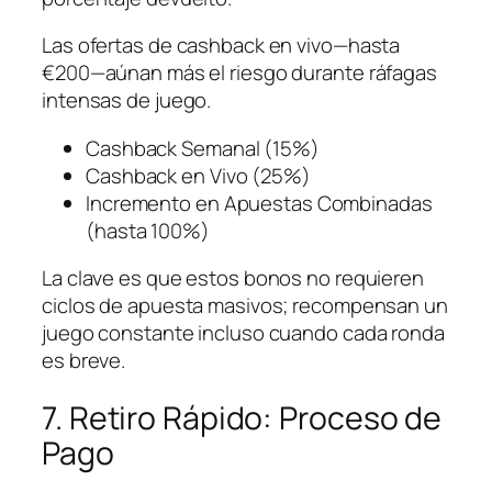
Las ofertas de cashback en vivo—hasta
€200—aúnan más el riesgo durante ráfagas
intensas de juego.
Cashback Semanal (15%)
Cashback en Vivo (25%)
Incremento en Apuestas Combinadas
(hasta 100%)
La clave es que estos bonos no requieren
ciclos de apuesta masivos; recompensan un
juego constante incluso cuando cada ronda
es breve.
7. Retiro Rápido: Proceso de
Pago