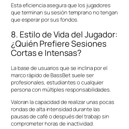
Esta eficiencia asegura que los jugadores
que terminan su sesión temprano no tengan
que esperar por sus fondos.
8. Estilo de Vida del Jugador:
¿Quién Prefiere Sesiones
Cortas e Intensas?
La base de usuarios que se inclina por el
marco rápido de BassBet suele ser
profesionales, estudiantes o cualquier
persona con múltiples responsabilidades.
Valoran la capacidad de realizar unas pocas
rondas de alta intensidad durante las
pausas de café o después del trabajo sin
comprometer horas de inactividad.