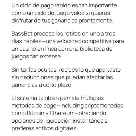
Un ciclo de pago rápido es tan importante
como un ciclo de juego veloz si quieres
disfrutar de tus ganancias prontamente.
BassBet procesa los retiros en uno a tres
días hábiles—una velocidad competitiva para
un casino en línea con una biblioteca de
juegos tan extensa.
Sin tarifas ocultas, recibes lo que apartaste
sin deducciones que puedan afectar las
ganancias a corto plazo.
El sistema también permite múltiples
métodos de pago—including criptomonedas
como Bitcoin y Ethereum—ofreciendo
opciones de liquidación instantánea si
prefieres activos digitales.