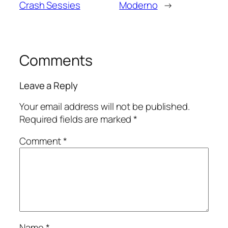
Crash Sessies
Moderno
→
Comments
Leave a Reply
Your email address will not be published.
Required fields are marked
*
Comment
*
Name
*