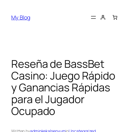
Skip
to
My Blog
content
Reseña de BassBet
Casino: Juego Rápido
y Ganancias Rápidas
para el Jugador
Ocupado
Written by
adminkekalsenyum
in
Uncategorized