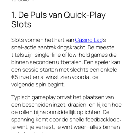
1. De Puls van Quick‑Play
Slots
Slots vormen het hart van
Casino Lab
’s
snel‑actie aantrekkingskracht. De meeste
titels zijn single‑line of low‑hold games die
binnen seconden uitbetalen. Een speler kan
een sessie starten met slechts een enkele
€5 inzet en al winst zien voordat de
volgende spin begint.
Typisch gameplay omvat het plaatsen van
een bescheiden inzet, draaien, en kijken hoe
de rollen bijna onmiddellijk oplichten. De
spanning komt door de snelle feedbackloop:
je wint, je verliest, je wint weer—alles binnen