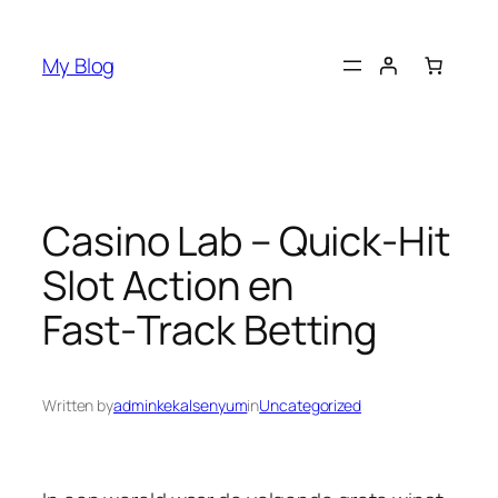
Skip
to
My Blog
content
Casino Lab – Quick‑Hit
Slot Action en
Fast‑Track Betting
Written by
adminkekalsenyum
in
Uncategorized