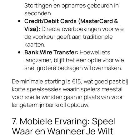
Stortingen en opnames gebeuren in
seconden.
Credit/Debit Cards (MasterCard &
Visa):
Directe overboekingen voor wie
de voorkeur geeft aan traditionele
kaarten.
Bank Wire Transfer:
Hoewel iets
langzamer, blijft het een optie voor wie
snel grotere bedragen wil overmaken.
De minimale storting is €15, wat goed past bij
korte speelsessies waarin spelers meestal
voor snelle winsten gaan in plaats van voor
langetermijn bankroll opbouw.
7. Mobiele Ervaring: Speel
Waar en Wanneer Je Wilt