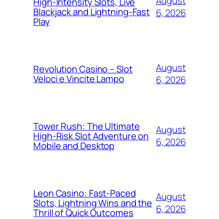
August
High‑Intensity Slots, Live
Blackjack and Lightning‑Fast
6, 2026
Play
August
Revolution Casino – Slot
Veloci e Vincite Lampo
6, 2026
Tower Rush: The Ultimate
August
High‑Risk Slot Adventure on
6, 2026
Mobile and Desktop
Leon Casino: Fast‑Paced
August
Slots, Lightning Wins and the
6, 2026
Thrill of Quick Outcomes