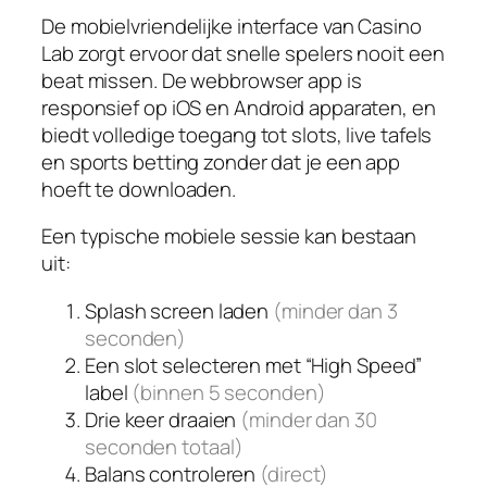
De mobielvriendelijke interface van Casino
Lab zorgt ervoor dat snelle spelers nooit een
beat missen. De webbrowser app is
responsief op iOS en Android apparaten, en
biedt volledige toegang tot slots, live tafels
en sports betting zonder dat je een app
hoeft te downloaden.
Een typische mobiele sessie kan bestaan
uit:
Splash screen laden
(minder dan 3
seconden)
Een slot selecteren met “High Speed”
label
(binnen 5 seconden)
Drie keer draaien
(minder dan 30
seconden totaal)
Balans controleren
(direct)