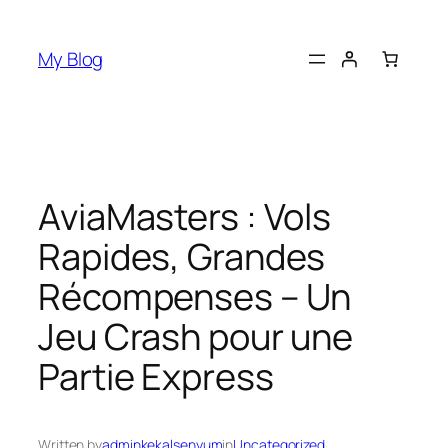
Skip
to
My Blog
content
AviaMasters : Vols
Rapides, Grandes
Récompenses – Un
Jeu Crash pour une
Partie Express
Written by
adminkekalsenyum
in
Uncategorized